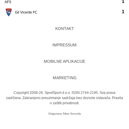
1
AFS
1
Gil Vicente FC
KONTAKT
IMPRESSUM
MOBILNE APLIKACIJE
MARKETING
Copyright 2008-26. SportSport d.o.o. ISSN 2744-2195. Sva prava
zadržana. Zabranjeno preuzimanje sadržaja bez dozvole izdavača.
Pravila
o zaštiti privatnosti.
Osigurava
Sikra Security