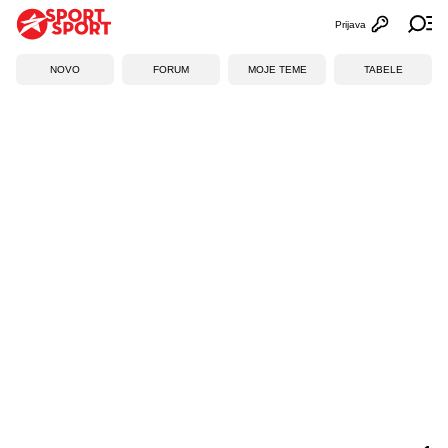
Prijava
Otvori profi
Ot
NOVO
FORUM
MOJE TEME
TABELE