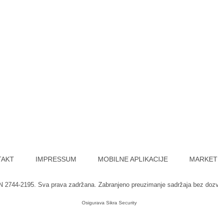
TAKT
IMPRESSUM
MOBILNE APLIKACIJE
MARKET
SN 2744-2195. Sva prava zadržana. Zabranjeno preuzimanje sadržaja bez doz
Osigurava
Sikra Security