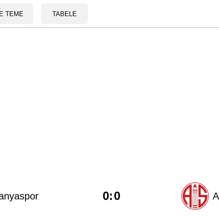
E TEME
TABELE
0
:
0
anyaspor
A