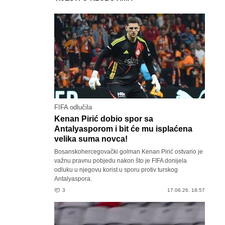
FIFA odlučila
Kenan Pirić dobio spor sa
Antalyasporom i bit će mu isplaćena
velika suma novca!
Bosanskohercegovački golman Kenan Pirić ostvario je
važnu pravnu pobjedu nakon što je FIFA donijela
odluku u njegovu korist u sporu protiv turskog
Antalyaspora.
3
17.06.26. 18:57