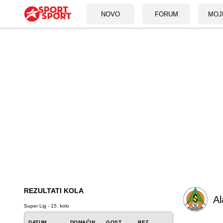
NOVO
FORUM
MOJ
REZULTATI KOLA
Al
Super Lig - 15. kolo
DATUM
DOMAĆIN
GOST
REZ