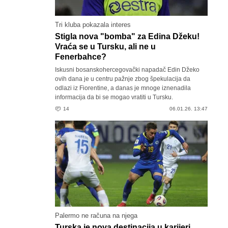
Tri kluba pokazala interes
Stigla nova "bomba" za Edina Džeku!
Vraća se u Tursku, ali ne u
Fenerbahce?
Iskusni bosanskohercegovački napadač Edin Džeko
ovih dana je u centru pažnje zbog špekulacija da
odlazi iz Fiorentine, a danas je mnoge iznenadila
informacija da bi se mogao vratiti u Tursku.
14
06.01.26. 13:47
Palermo ne računa na njega
Turska je nova destinacija u karijeri