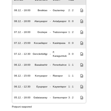
08.12. - 18:00
Besiktas
-
Gaziantep
2 : 2
08.12. - 18:00
Alanyaspor
-
Antalyaspor
0 : 0
07.12. - 18:00
Goztepe
-
Trabzonspor
1 : 2
07.12. - 15:00
Kocaelispor
-
Kasimpasa
0 : 0
F.
07.12. - 12:30
Genclerbirligi
-
3 : 0
Karagumruk
06.12. - 18:00
Basaksehir
-
Fenerbahce
1 : 1
06.12. - 15:00
Konyaspor
-
Rizespor
1 : 1
06.12. - 12:30
Eyupspor
-
Kayserispor
1 : 1
05.12. - 18:00
Galatasaray
-
Samsunspor
3 : 2
Potpuni raspored