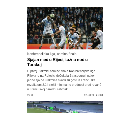
Konferencijska liga, osmina finala
Sjajan meč u Rijeci, tužna noć u
Turskoj
U prvoj utakmici osmine finala Konferencijske lige
Rijeka je na Rujevici dočekala Strasbourg i nakon
jedne sjajne utakmice slavili su gosti iz Francuske
rezultatom 2:1 i stekli minimalnu prednost pred revanš
u Francuskoj naredni četvrtak.
3
12.03.26. 20:43