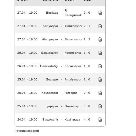
F.
27.04. - 19:00
Besiktas
-
0 : 0
Karagumruk
27.04. - 19:00
Konyaspor
-
Trabzonspor
2 : 1
27.04. - 16:00
Alanyaspor
-
Samsunspor
2 : 3
26.04. - 19:00
Galatasaray
-
Fenerbahce
3 : 0
26.04. - 13:30
Genclerbirligi
-
Kocaelispor
1 : 0
25.04. - 19:00
Goztepe
-
Antalyaspor
2 : 0
25.04. - 16:00
Kayserispor
-
Rizespor
2 : 0
25.04. - 13:30
Eyupspor
-
Gaziantep
3 : 0
24.04. - 19:00
Basaksehir
-
Kasimpasa
4 : 0
Potpuni raspored