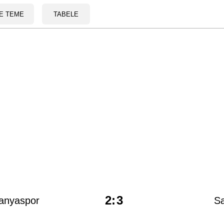
E TEME
TABELE
2
:
3
anyaspor
S