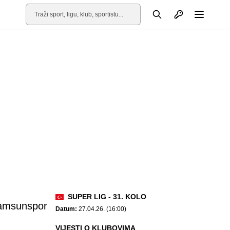
Otvori profil
Pretraga
Otvori
SUPER LIG - 31. KOLO
amsunspor
Datum:
27.04.26. (16:00)
VIJESTI O KLUBOVIMA