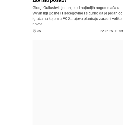
završiti posao!
Giorgi Guliashvili jedan je od najboljih nogometaša u
WWin ligi Bosne i Hercegovine i sigurno da je jedan od
igrača na kojem u FK Sarajevu planiraju zaraditi velike
novce.
35
22.06.25. 10:09