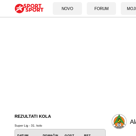
NOVO
FORUM
MOJ
REZULTATI KOLA
Al
Super Lig - 31. kolo
DATUM
DOMAĆIN
GOST
REZ