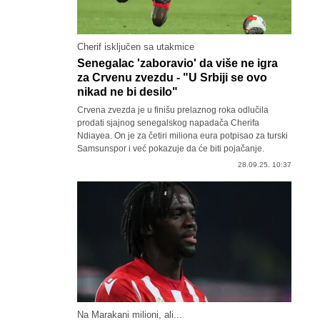
Cherif isključen sa utakmice
Senegalac 'zaboravio' da više ne igra
za Crvenu zvezdu - "U Srbiji se ovo
nikad ne bi desilo"
Crvena zvezda je u finišu prelaznog roka odlučila
prodati sjajnog senegalskog napadača Cherifa
Ndiayea. On je za četiri miliona eura potpisao za turski
Samsunspor i već pokazuje da će biti pojačanje.
28.09.25. 10:37
Na Marakani milioni, ali...