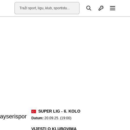
Otvori profil
Pretraga
Otvori
SUPER LIG - 6. KOLO
ayserispor
Datum:
20.09.25. (19:00)
VIJESTI O KLUBOVIMA