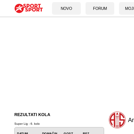
NOVO
FORUM
MOJ
REZULTATI KOLA
An
Super Lig - 6. kolo
DATUM
DOMAĆIN
GOST
REZ