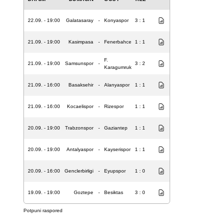
22.09. - 19:00
Galatasaray
-
Konyaspor
3 : 1
21.09. - 19:00
Kasimpasa
-
Fenerbahce
1 : 1
F.
21.09. - 19:00
Samsunspor
-
3 : 2
Karagumruk
21.09. - 16:00
Basaksehir
-
Alanyaspor
1 : 1
21.09. - 16:00
Kocaelispor
-
Rizespor
1 : 1
20.09. - 19:00
Trabzonspor
-
Gaziantep
1 : 1
20.09. - 19:00
Antalyaspor
-
Kayserispor
1 : 1
20.09. - 16:00
Genclerbirligi
-
Eyupspor
1 : 0
19.09. - 19:00
Goztepe
-
Besiktas
3 : 0
Potpuni raspored