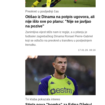
Preokret u posljednji čas
Otišao iz Dinama na potpis ugovora, ali
nije išlo sve po planu: "Nije se javljao
na pozive"
Zanimljiva vijest stiže nam iz regije, a u pitanju je
fudbaler zagrebačkog Dinama Ronael Pierre-Gabriel
koji se odlučio na preokret u transferu u posljednjem
trenutku.
17.01.26. 08:16
Tri kluba pokazala interes
Stigla nova "bomba" za Edina Džeku!