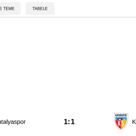
E TEME
TABELE
1
:
1
talyaspor
K