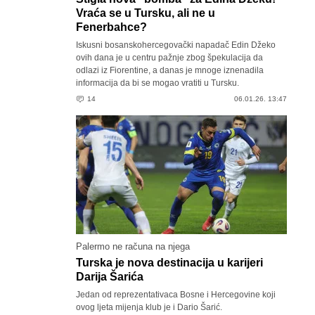
Vraća se u Tursku, ali ne u
Fenerbahce?
Iskusni bosanskohercegovački napadač Edin Džeko
ovih dana je u centru pažnje zbog špekulacija da
odlazi iz Fiorentine, a danas je mnoge iznenadila
informacija da bi se mogao vratiti u Tursku.
14
06.01.26. 13:47
Palermo ne računa na njega
Turska je nova destinacija u karijeri
Darija Šarića
Jedan od reprezentativaca Bosne i Hercegovine koji
ovog ljeta mijenja klub je i Dario Šarić.