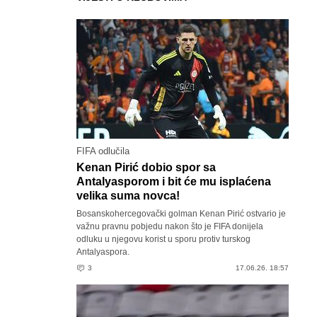
FIFA odlučila
Kenan Pirić dobio spor sa
Antalyasporom i bit će mu isplaćena
velika suma novca!
Bosanskohercegovački golman Kenan Pirić ostvario je
važnu pravnu pobjedu nakon što je FIFA donijela
odluku u njegovu korist u sporu protiv turskog
Antalyaspora.
3
17.06.26. 18:57