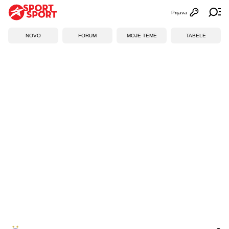
Prijava
Otvori profi
Ot
NOVO
FORUM
MOJE TEME
TABELE