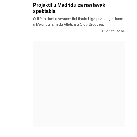
Projektil u Madridu za nastavak
spektakla
Odličan duel u šesnaestini finala Lige prvaka gledamo
u Madridu između Atletica u Club Bruggea.
24.02.26. 20:06