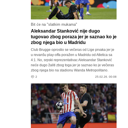
Bit će na "slatkim mukama"
Aleksandar Stanković nije dugo
tugovao zbog poraza jer je saznao ko je
zbog njega bio u Madridu
Club Brugge oprostio se večeras od Lige prvaka jer je
u revanšu play-offa poražen u Madridu od Atletica sa
4:1. No, srpski reprezentativac Aleksandar Stanković
neće dugo žaliti zbog toga jer je saznao ko je večeras
zbog njega bio na stadionu Wanda Metropolitano.
2
25.02.26. 00:08