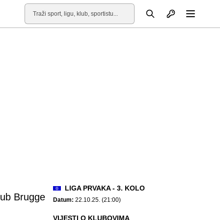
Otvori profil
Pretraga
Otvori
LIGA PRVAKA - 3. KOLO
lub Brugge
Datum:
22.10.25. (21:00)
VIJESTI O KLUBOVIMA