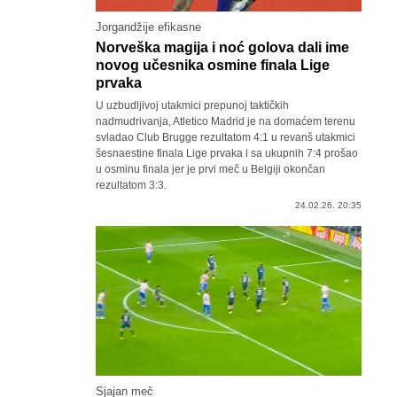
Jorgandžije efikasne
Norveška magija i noć golova dali ime
novog učesnika osmine finala Lige
prvaka
U uzbudljivoj utakmici prepunoj taktičkih
nadmudrivanja, Atletico Madrid je na domaćem terenu
svladao Club Brugge rezultatom 4:1 u revanš utakmici
šesnaestine finala Lige prvaka i sa ukupnih 7:4 prošao
u osminu finala jer je prvi meč u Belgiji okončan
rezultatom 3:3.
24.02.26. 20:35
Sjajan meč