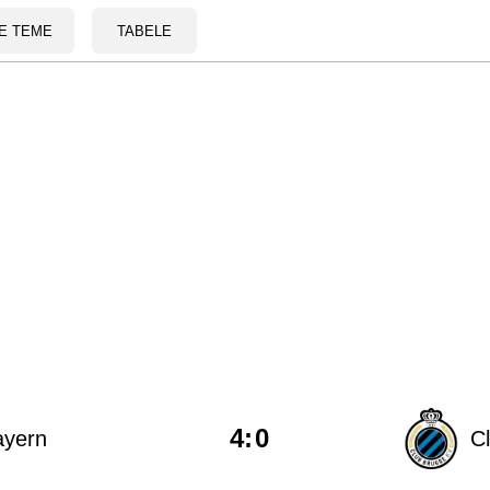
E TEME
TABELE
4
:
0
ayern
C