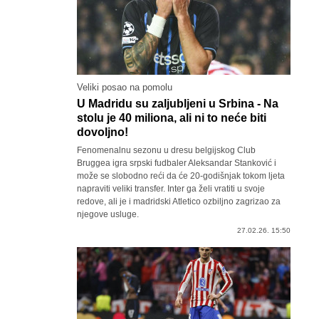
Veliki posao na pomolu
U Madridu su zaljubljeni u Srbina - Na
stolu je 40 miliona, ali ni to neće biti
dovoljno!
Fenomenalnu sezonu u dresu belgijskog Club
Bruggea igra srpski fudbaler Aleksandar Stanković i
može se slobodno reći da će 20-godišnjak tokom ljeta
napraviti veliki transfer. Inter ga želi vratiti u svoje
redove, ali je i madridski Atletico ozbiljno zagrizao za
njegove usluge.
27.02.26. 15:50