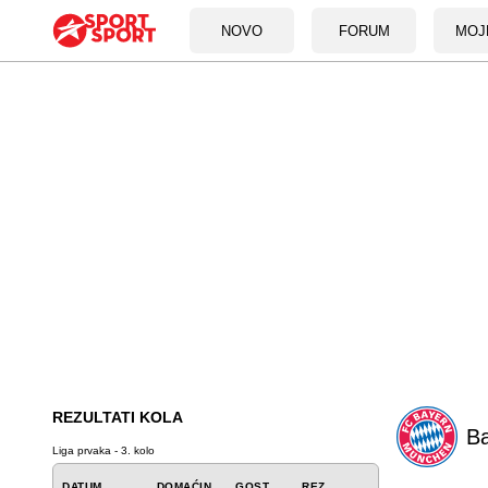
NOVO
FORUM
MOJ
REZULTATI KOLA
B
Liga prvaka - 3. kolo
DATUM
DOMAĆIN
GOST
REZ