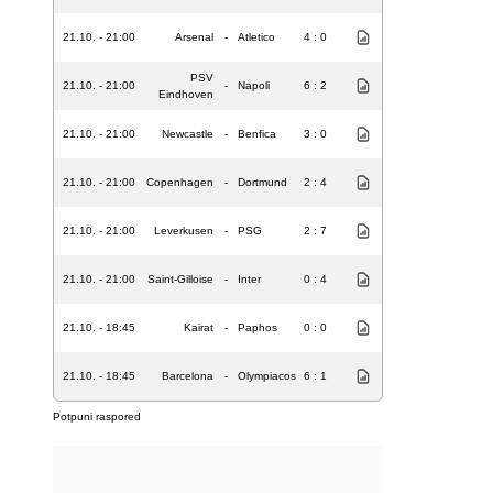
21.10. - 21:00
Arsenal
-
Atletico
4 : 0
PSV
21.10. - 21:00
-
Napoli
6 : 2
Eindhoven
21.10. - 21:00
Newcastle
-
Benfica
3 : 0
21.10. - 21:00
Copenhagen
-
Dortmund
2 : 4
21.10. - 21:00
Leverkusen
-
PSG
2 : 7
21.10. - 21:00
Saint-Gilloise
-
Inter
0 : 4
21.10. - 18:45
Kairat
-
Paphos
0 : 0
21.10. - 18:45
Barcelona
-
Olympiacos
6 : 1
Potpuni raspored