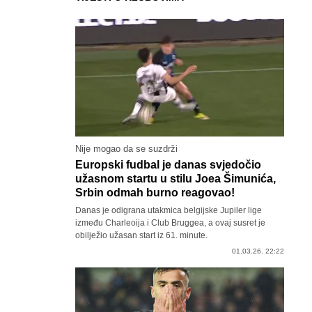
Nije mogao da se suzdrži
Europski fudbal je danas svjedočio
užasnom startu u stilu Joea Šimunića,
Srbin odmah burno reagovao!
Danas je odigrana utakmica belgijske Jupiler lige
između Charleoija i Club Bruggea, a ovaj susret je
obilježio užasan start iz 61. minute.
01.03.26. 22:22