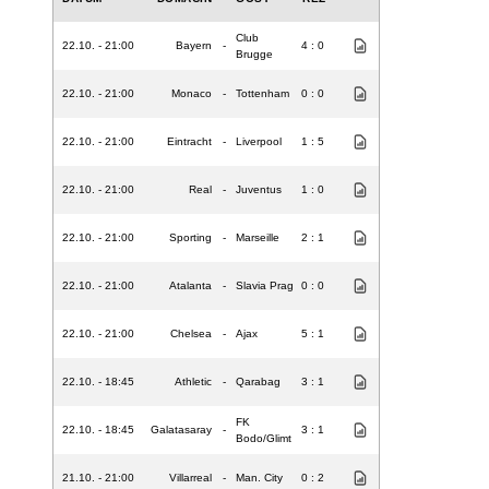
Club
22.10. - 21:00
Bayern
-
4 : 0
Brugge
22.10. - 21:00
Monaco
-
Tottenham
0 : 0
22.10. - 21:00
Eintracht
-
Liverpool
1 : 5
22.10. - 21:00
Real
-
Juventus
1 : 0
22.10. - 21:00
Sporting
-
Marseille
2 : 1
22.10. - 21:00
Atalanta
-
Slavia Prag
0 : 0
22.10. - 21:00
Chelsea
-
Ajax
5 : 1
22.10. - 18:45
Athletic
-
Qarabag
3 : 1
FK
22.10. - 18:45
Galatasaray
-
3 : 1
Bodo/Glimt
21.10. - 21:00
Villarreal
-
Man. City
0 : 2