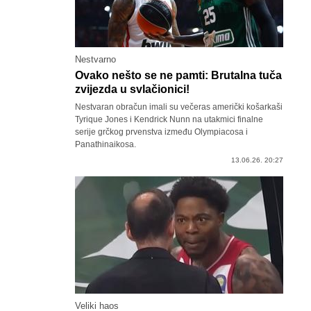
Nestvarno
Ovako nešto se ne pamti: Brutalna tuča
zvijezda u svlačionici!
Nestvaran obračun imali su večeras američki košarkaši
Tyrique Jones i Kendrick Nunn na utakmici finalne
serije grčkog prvenstva između Olympiacosa i
Panathinaikosa.
13.06.26. 20:27
Veliki haos