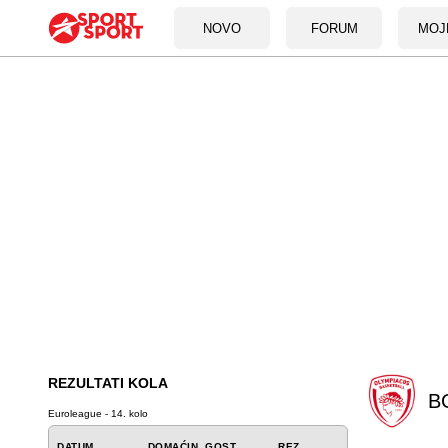
NOVO
FORUM
MOJ
REZULTATI KOLA
B
Euroleague - 14. kolo
DATUM
DOMAĆIN
GOST
REZ