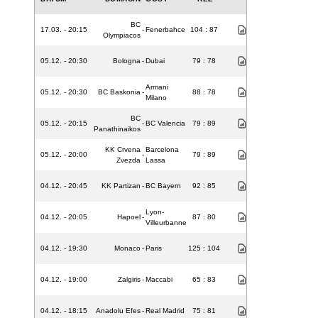
BC
17.03. - 20:15
-
Fenerbahce
104 : 87
Olympiacos
05.12. - 20:30
Bologna
-
Dubai
79 : 78
Armani
05.12. - 20:30
BC Baskonia
-
88 : 78
Milano
BC
05.12. - 20:15
-
BC Valencia
79 : 89
Panathinaikos
KK Crvena
Barcelona
05.12. - 20:00
-
79 : 89
Zvezda
Lassa
04.12. - 20:45
KK Partizan
-
BC Bayern
92 : 85
Lyon-
04.12. - 20:05
Hapoel
-
87 : 80
Villeurbanne
04.12. - 19:30
Monaco
-
Paris
125 : 104
04.12. - 19:00
Zalgiris
-
Maccabi
65 : 83
04.12. - 18:15
Anadolu Efes
-
Real Madrid
75 : 81