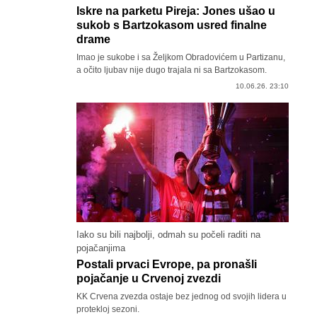
Iskre na parketu Pireja: Jones ušao u
sukob s Bartzokasom usred finalne
drame
Imao je sukobe i sa Željkom Obradovićem u Partizanu,
a očito ljubav nije dugo trajala ni sa Bartzokasom.
10.06.26. 23:10
Iako su bili najbolji, odmah su počeli raditi na
pojačanjima
Postali prvaci Evrope, pa pronašli
pojačanje u Crvenoj zvezdi
KK Crvena zvezda ostaje bez jednog od svojih lidera u
protekloj sezoni.