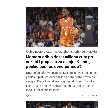
Odbio nevjerovatan novac zbog sportskog projekta
Montero odbio deset miliona eura po
sezoni i potpisao za manje: Ko mu je
poslao basnoslovnu ponudu?
Novi košarkaš Olympiacosa tvrdi da je ovog ljeta odbio
godišnju platu od deset miliona eura, stan i praktično
neograničene finansijske pogodnosti. Ime kluba nije
otkrio, pa je njegova izjava pokrenula brojne teorije
među ljubiteljima košarke.
1
27.07.26. 10:55