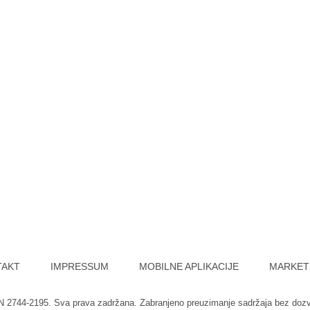
TAKT
IMPRESSUM
MOBILNE APLIKACIJE
MARKET
SN 2744-2195. Sva prava zadržana. Zabranjeno preuzimanje sadržaja bez doz