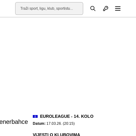
Otvori profil
Pretraga
Otvori
EUROLEAGUE - 14. KOLO
enerbahce
Datum:
17.03.26. (20:15)
VIJESTI O KLUBOVIMA