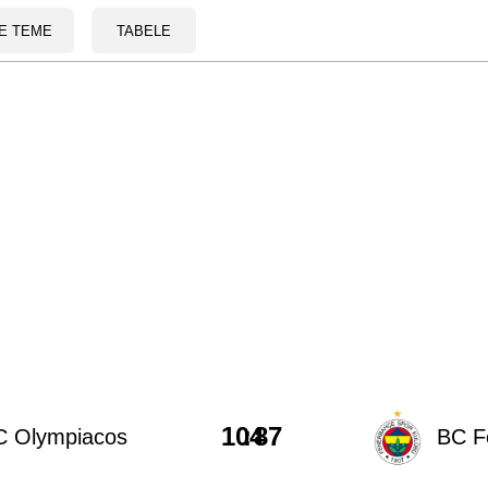
E TEME
TABELE
104
:
87
C Olympiacos
BC F