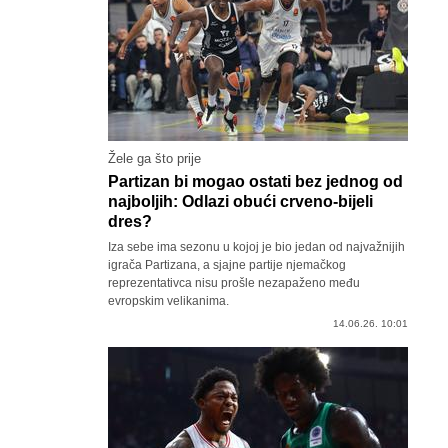
Žele ga što prije
Partizan bi mogao ostati bez jednog od
najboljih: Odlazi obući crveno-bijeli
dres?
Iza sebe ima sezonu u kojoj je bio jedan od najvažnijih
igrača Partizana, a sjajne partije njemačkog
reprezentativca nisu prošle nezapaženo među
evropskim velikanima.
14.06.26. 10:01