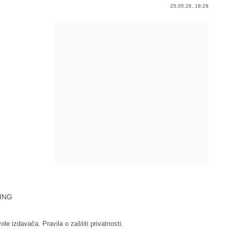
25.05.26. 18:29
ING
vole izdavača.
Pravila o zaštiti privatnosti.