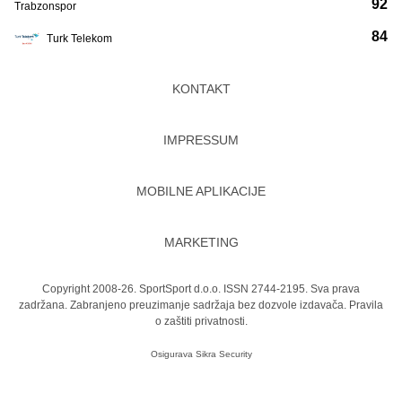
92
Trabzonspor
84
Turk Telekom
KONTAKT
IMPRESSUM
MOBILNE APLIKACIJE
MARKETING
Copyright 2008-26. SportSport d.o.o. ISSN 2744-2195. Sva prava
zadržana. Zabranjeno preuzimanje sadržaja bez dozvole izdavača.
Pravila
o zaštiti privatnosti.
Osigurava
Sikra Security