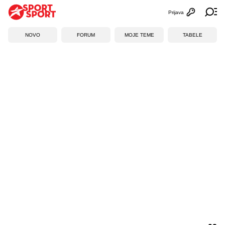
Prijava
Otvori profi
Ot
NOVO
FORUM
MOJE TEME
TABELE