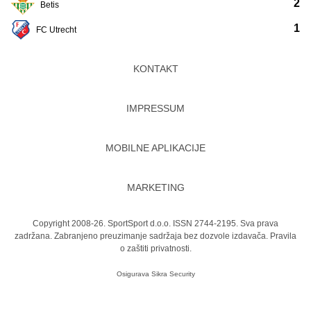
2
Betis
1
FC Utrecht
KONTAKT
IMPRESSUM
MOBILNE APLIKACIJE
MARKETING
Copyright 2008-26. SportSport d.o.o. ISSN 2744-2195. Sva prava
zadržana. Zabranjeno preuzimanje sadržaja bez dozvole izdavača.
Pravila
o zaštiti privatnosti.
Osigurava
Sikra Security