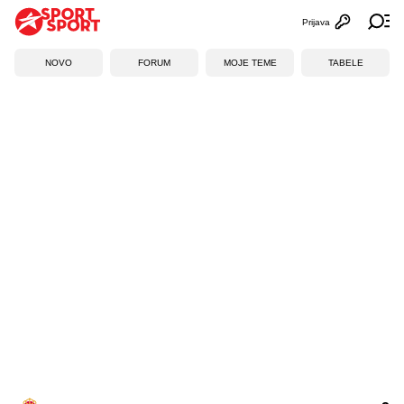
Prijava
Otvori profi
Ot
NOVO
FORUM
MOJE TEME
TABELE