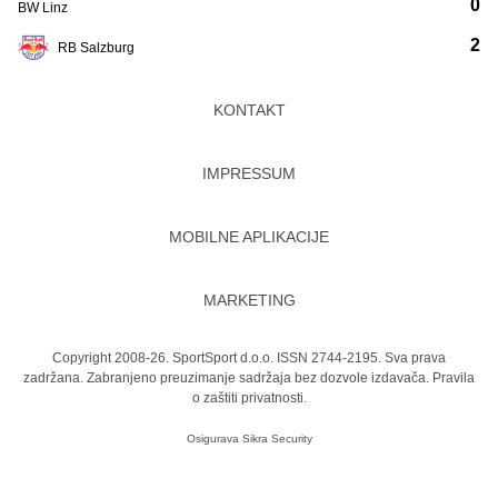
0
BW Linz
2
RB Salzburg
KONTAKT
IMPRESSUM
MOBILNE APLIKACIJE
MARKETING
Copyright 2008-26. SportSport d.o.o. ISSN 2744-2195. Sva prava
zadržana. Zabranjeno preuzimanje sadržaja bez dozvole izdavača.
Pravila
o zaštiti privatnosti.
Osigurava
Sikra Security