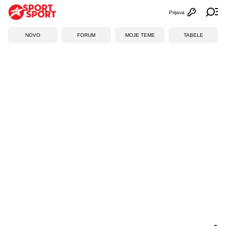
Prijava
Otvori profi
Ot
NOVO
FORUM
MOJE TEME
TABELE