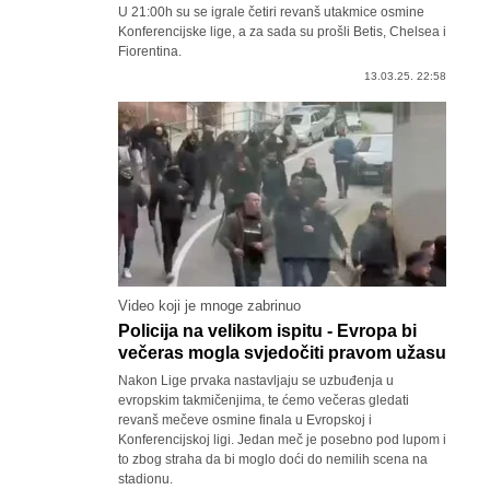
U 21:00h su se igrale četiri revanš utakmice osmine
Konferencijske lige, a za sada su prošli Betis, Chelsea i
Fiorentina.
13.03.25. 22:58
Video koji je mnoge zabrinuo
Policija na velikom ispitu - Evropa bi
večeras mogla svjedočiti pravom užasu
Nakon Lige prvaka nastavljaju se uzbuđenja u
evropskim takmičenjima, te ćemo večeras gledati
revanš mečeve osmine finala u Evropskoj i
Konferencijskoj ligi. Jedan meč je posebno pod lupom i
to zbog straha da bi moglo doći do nemilih scena na
stadionu.