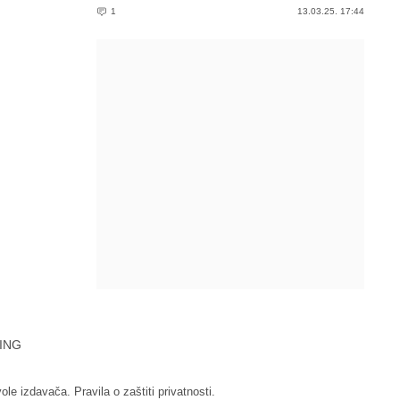
1
13.03.25. 17:44
ING
vole izdavača.
Pravila o zaštiti privatnosti.