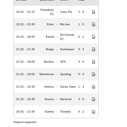
Famalicao
23.02. - 21:15
-
Casa Pia
2 : 0
FC
22.02. - 21:30
Porto
-
Rio Ave
1 : 0
Gil Vicente
22.02. - 19:00
Estoril
-
3 : 1
FC
21.02. - 21:30
Braga
-
Guimaraes
3 : 2
21.02. - 19:00
Benfica
-
AFS
3 : 0
21.02. - 19:00
Moreirense
-
Sporting
0 : 3
21.02. - 16:30
Alverca
-
Santa Clara
1 : 1
21.02. - 16:30
Arouca
-
Nacional
3 : 0
20.02. - 21:45
Estrela
-
Tondela
0 : 2
Potpuni raspored