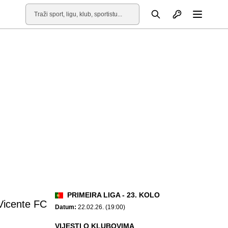
Otvori profil
Pretraga
Otvori
PRIMEIRA LIGA - 23. KOLO
 Vicente FC
Datum:
22.02.26. (19:00)
VIJESTI O KLUBOVIMA