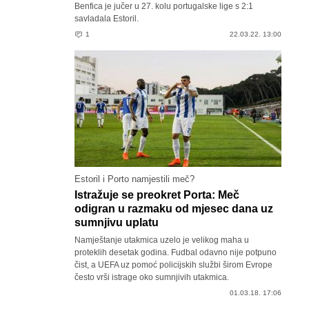
Benfica je jučer u 27. kolu portugalske lige s 2:1
savladala Estoril.
1
22.03.22. 13:00
Estoril i Porto namjestili meč?
Istražuje se preokret Porta: Meč
odigran u razmaku od mjesec dana uz
sumnjivu uplatu
Namještanje utakmica uzelo je velikog maha u
proteklih desetak godina. Fudbal odavno nije potpuno
čist, a UEFA uz pomoć policijskih službi širom Evrope
često vrši istrage oko sumnjivih utakmica.
01.03.18. 17:06