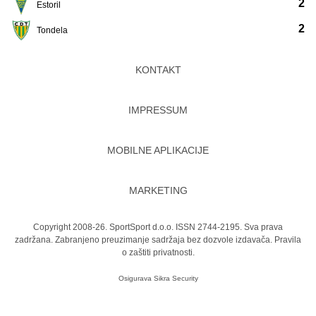
2
Estoril
2
Tondela
KONTAKT
IMPRESSUM
MOBILNE APLIKACIJE
MARKETING
Copyright 2008-26. SportSport d.o.o. ISSN 2744-2195. Sva prava
zadržana. Zabranjeno preuzimanje sadržaja bez dozvole izdavača.
Pravila
o zaštiti privatnosti.
Osigurava
Sikra Security