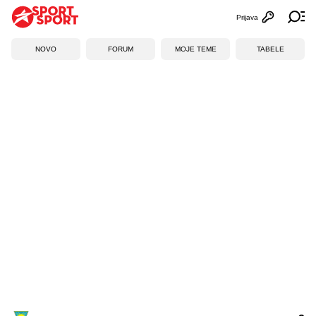
Prijava
Otvori profi
Ot
NOVO
FORUM
MOJE TEME
TABELE