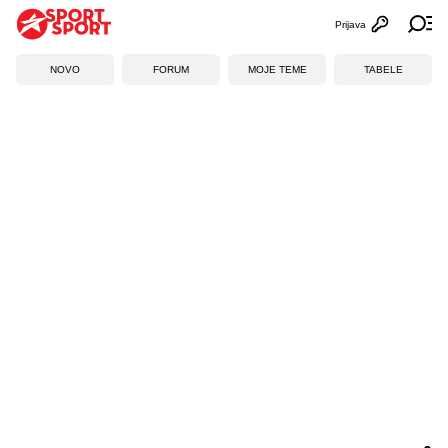
Prijava
Otvori profi
Ot
NOVO
FORUM
MOJE TEME
TABELE