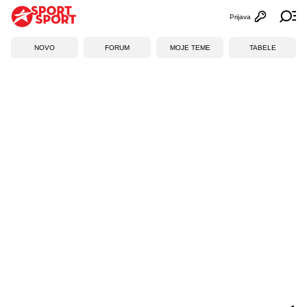
Prijava
Otvori profi
Ot
NOVO
FORUM
MOJE TEME
TABELE