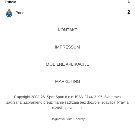
1
Estrela
2
Porto
KONTAKT
IMPRESSUM
MOBILNE APLIKACIJE
MARKETING
Copyright 2008-26. SportSport d.o.o. ISSN 2744-2195. Sva prava
zadržana. Zabranjeno preuzimanje sadržaja bez dozvole izdavača.
Pravila
o zaštiti privatnosti.
Osigurava
Sikra Security