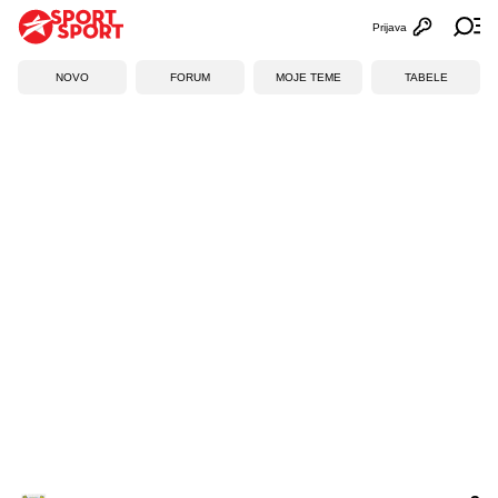
Prijava
Otvori profi
Ot
NOVO
FORUM
MOJE TEME
TABELE