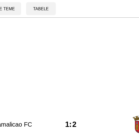
E TEME
TABELE
1
:
2
amalicao FC