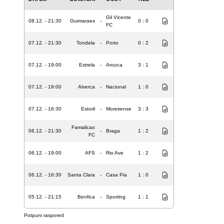
Gil Vicente
08.12. - 21:30
Guimaraes
-
0 : 0
FC
07.12. - 21:30
Tondela
-
Porto
0 : 2
07.12. - 19:00
Estrela
-
Arouca
3 : 1
07.12. - 19:00
Alverca
-
Nacional
1 : 0
07.12. - 16:30
Estoril
-
Moreirense
3 : 3
Famalicao
06.12. - 21:30
-
Braga
1 : 2
FC
06.12. - 19:00
AFS
-
Rio Ave
1 : 2
06.12. - 16:30
Santa Clara
-
Casa Pia
1 : 0
05.12. - 21:15
Benfica
-
Sporting
1 : 1
Potpuni raspored