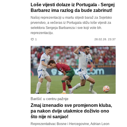
Loše vijesti dolaze iz Portugala - Sergej
Barbarez ima razlog da bude zabrinut!
Našoj reprezentaciji u martu slijedi baraž za Svjetsko
prvenstvo, a večeras iz Portugala stižu loše vijesti za
selektora Sergeja Barbareza i sve koji vole bh.
reprezentaciju.
1
28.02.26. 23:37
Barišić u centru pažnje
Zmaj iznenadio sve promjenom kluba,
pa nakon dvije utakmice doživio ono
što nije ni sanjao!
Reprezentativac Bosne i Hercegovine, Adrian Leon