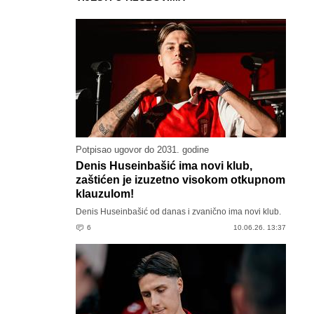
Potpisao ugovor do 2031. godine
Denis Huseinbašić ima novi klub,
zaštićen je izuzetno visokom otkupnom
klauzulom!
Denis Huseinbašić od danas i zvanično ima novi klub.
6
10.06.26. 13:37