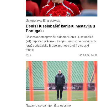
Uskoro zvanična potvrda
Denis Huseinbašić karijeru nastavlja u
Portugalu
Bosanskohercegovački fudbaler Denis Huseinbašić
(24) napravio je korak u karijeri i uskoro će postati novi
igrač portugalske Brage, prenose brojni evropski
mediji.
1
05.06.26. 14:36
Nadamo se da nije ništa ozbiljno