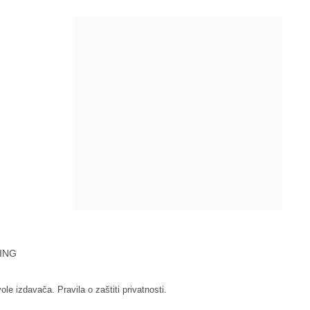
ING
vole izdavača.
Pravila o zaštiti privatnosti.