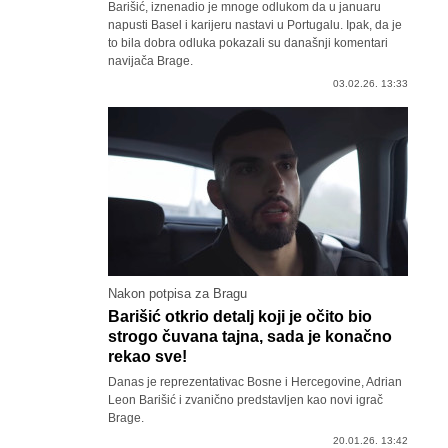
Barišić, iznenadio je mnoge odlukom da u januaru
napusti Basel i karijeru nastavi u Portugalu. Ipak, da je
to bila dobra odluka pokazali su današnji komentari
navijača Brage.
03.02.26. 13:33
Nakon potpisa za Bragu
Barišić otkrio detalj koji je očito bio
strogo čuvana tajna, sada je konačno
rekao sve!
Danas je reprezentativac Bosne i Hercegovine, Adrian
Leon Barišić i zvanično predstavljen kao novi igrač
Brage.
20.01.26. 13:42