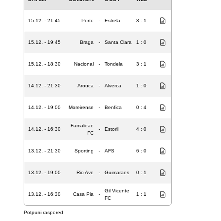
15.12. - 21:45
Porto
-
Estrela
3 : 1
15.12. - 19:45
Braga
-
Santa Clara
1 : 0
15.12. - 18:30
Nacional
-
Tondela
3 : 1
14.12. - 21:30
Arouca
-
Alverca
1 : 0
14.12. - 19:00
Moreirense
-
Benfica
0 : 4
Famalicao
14.12. - 16:30
-
Estoril
4 : 0
FC
13.12. - 21:30
Sporting
-
AFS
6 : 0
13.12. - 19:00
Rio Ave
-
Guimaraes
0 : 1
Gil Vicente
13.12. - 16:30
Casa Pia
-
1 : 1
FC
Potpuni raspored