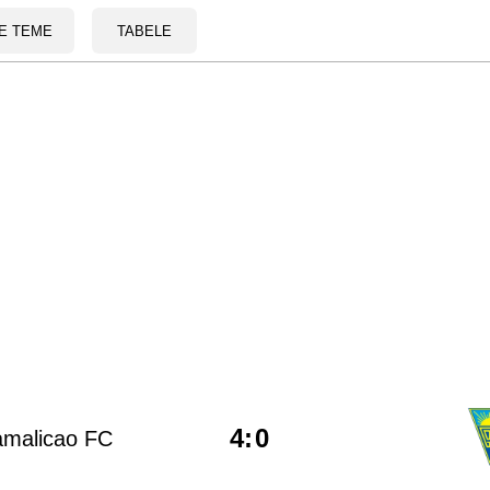
E TEME
TABELE
4
:
0
amalicao FC