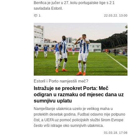
Benfica je jučer u 27. kolu portugalske lige s 2:1
savladala Estoril.
1
22.03.22. 13:00
Estoril i Porto namjestili meč?
Istražuje se preokret Porta: Meč
odigran u razmaku od mjesec dana uz
sumnjivu uplatu
Namještanje utakmica uzelo je velikog maha u
proteklih desetak godina. Fudbal odavno nije potpuno
čist, a UEFA uz pomoć policijskih službi širom Evrope
često vrši istrage oko sumnjivih utakmica.
01.03.18. 17:06