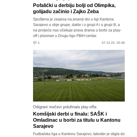
Pofalićki u derbiju bolji od Olimpika,
golijadu začinio i Zajko Zeba
Spuštena je zavjesa na jesenji dio u ligi Kantona
Sarajevo u obje grupe, dakle i u grupi A i u grupi B, a
na proljeće nas očekuje prava drama u borbi za play-
off i plasman u Drugu ligu FBiH-centar.
1
07.12.25. 20:39
Odigrani mečevi polufinala play-offa
Komšijski derbi u finalu: SAŠK i
Omladinac u borbi za titulu u Kantonu
Sarajevo
Fudbalska liga u Kantonu Sarajevo, također je stigla do