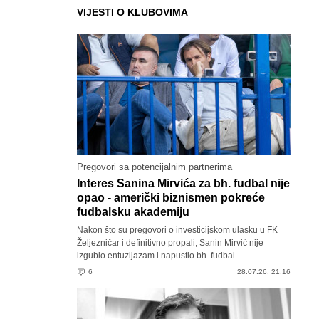
VIJESTI O KLUBOVIMA
Pregovori sa potencijalnim partnerima
Interes Sanina Mirvića za bh. fudbal nije
opao - američki biznismen pokreće
fudbalsku akademiju
Nakon što su pregovori o investicijskom ulasku u FK
Željezničar i definitivno propali, Sanin Mirvić nije
izgubio entuzijazam i napustio bh. fudbal.
6
28.07.26. 21:16