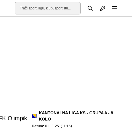
Otvori profil
Pretraga
Otvori
KANTONALNA LIGA KS - GRUPA A - 8.
FK Olimpik
KOLO
Datum:
01.11.25. (11:15)