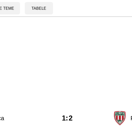
E TEME
TABELE
1
:
2
ca