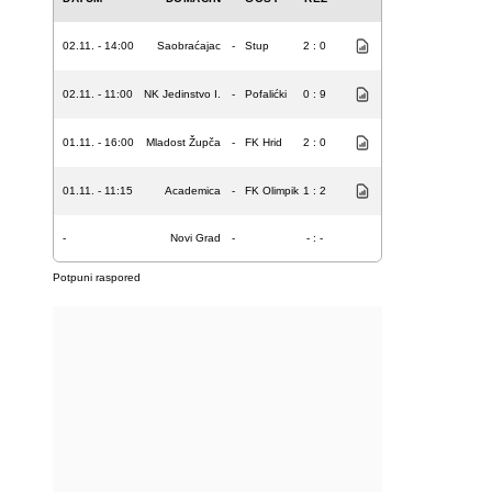
02.11. - 14:00
Saobraćajac
-
Stup
2 : 0
02.11. - 11:00
NK Jedinstvo I.
-
Pofalićki
0 : 9
01.11. - 16:00
Mladost Župča
-
FK Hrid
2 : 0
01.11. - 11:15
Academica
-
FK Olimpik
1 : 2
-
Novi Grad
-
- : -
Potpuni raspored