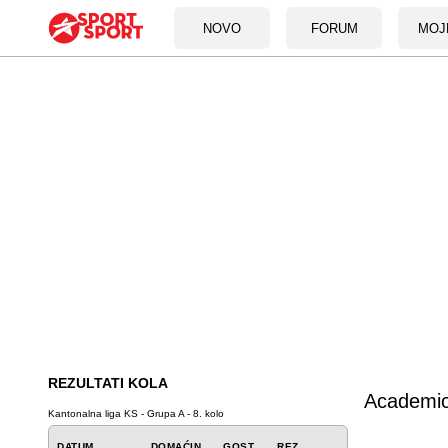
NOVO
FORUM
MOJ
REZULTATI KOLA
Academi
Kantonalna liga KS - Grupa A - 8. kolo
DATUM
DOMAĆIN
GOST
REZ