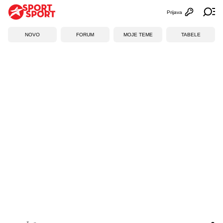
Prijava
Otvori profi
Ot
NOVO
FORUM
MOJE TEME
TABELE