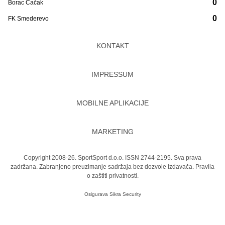
0
Borac Čačak
0
FK Smederevo
KONTAKT
IMPRESSUM
MOBILNE APLIKACIJE
MARKETING
Copyright 2008-26. SportSport d.o.o. ISSN 2744-2195. Sva prava
zadržana. Zabranjeno preuzimanje sadržaja bez dozvole izdavača.
Pravila
o zaštiti privatnosti.
Osigurava
Sikra Security