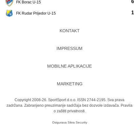
6
FK Borac U-15
1
FK Rudar Prijedor U-15
KONTAKT
IMPRESSUM
MOBILNE APLIKACIJE
MARKETING
Copyright 2008-26. SportSport d.o.o. ISSN 2744-2195. Sva prava
zadržana. Zabranjeno preuzimanje sadržaja bez dozvole izdavača.
Pravila
o zaštiti privatnosti.
Osigurava
Sikra Security