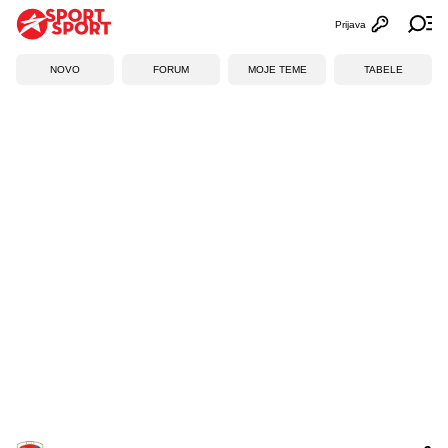
Prijava
Otvori profi
Ot
NOVO
FORUM
MOJE TEME
TABELE