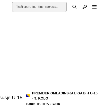
Otvori profil
Pretraga
Otvori
PREMIJER OMLADINSKA LIGA BIH U-15
ušje U-15
- 9. KOLO
Datum:
05.10.25. (14:00)