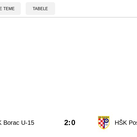
E TEME
TABELE
2
:
0
K Borac U-15
HŠK Pos