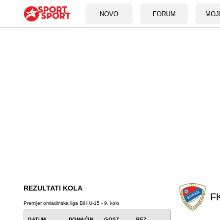
NOVO
FORUM
MOJ
REZULTATI KOLA
F
Premijer omladinska liga BiH U-15 - 9. kolo
DATUM
DOMAĆIN
GOST
REZ