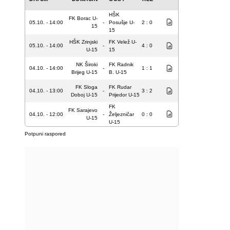
HŠK
FK Borac U-
05.10. - 14:00
-
Posušje U-
2 : 0
15
15
HŠK Zrinjski
FK Velež U-
05.10. - 14:00
-
4 : 0
U-15
15
NK Široki
FK Radnik
04.10. - 14:00
-
1 : 1
Brijeg U-15
B. U-15
FK Sloga
FK Rudar
04.10. - 13:00
-
3 : 2
Doboj U-15
Prijedor U-15
FK
FK Sarajevo
04.10. - 12:00
-
Željezničar
0 : 0
U-15
U-15
Potpuni raspored