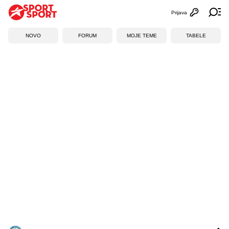
Prijava
Otvori profi
Ot
NOVO
FORUM
MOJE TEME
TABELE