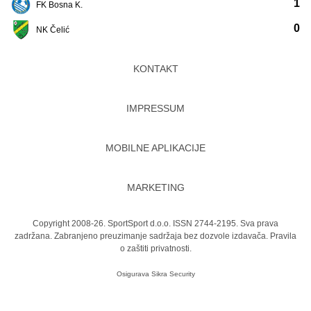
1
FK Bosna K.
0
NK Čelić
KONTAKT
IMPRESSUM
MOBILNE APLIKACIJE
MARKETING
Copyright 2008-26. SportSport d.o.o. ISSN 2744-2195. Sva prava
zadržana. Zabranjeno preuzimanje sadržaja bez dozvole izdavača.
Pravila
o zaštiti privatnosti.
Osigurava
Sikra Security