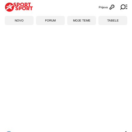
Prijava
Otvori profi
Ot
NOVO
FORUM
MOJE TEME
TABELE