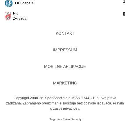
1
FK Bosna K.
NK
0
Zvijezda
KONTAKT
IMPRESSUM
MOBILNE APLIKACIJE
MARKETING
Copyright 2008-26. SportSport d.o.o. ISSN 2744-2195. Sva prava
zadržana. Zabranjeno preuzimanje sadržaja bez dozvole izdavača.
Pravila
o zaštiti privatnosti.
Osigurava
Sikra Security