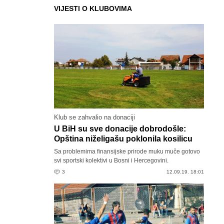
VIJESTI O KLUBOVIMA
Klub se zahvalio na donaciji
U BiH su sve donacije dobrodošle:
Opština niželigašu poklonila kosilicu
Sa problemima finansijske prirode muku muče gotovo
svi sportski kolektivi u Bosni i Hercegovini.
3
12.09.19. 18:01