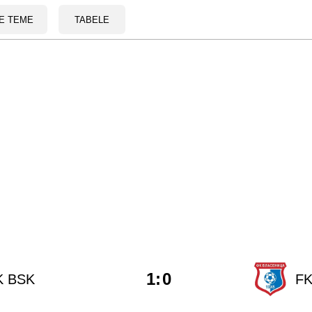
E TEME
TABELE
1
:
0
K BSK
FK