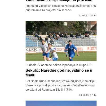
Fudbaleri Vlasenice i dalje ne znaju kada će krenuti sa
pripremama za proljetni dio sezone.
12.01.17. 10:30
Fudbaler Vlasenice nakon ispadanja iz Kupa RS
Sekulić: Naredne godine, vidimo se u
finalu
Polufinale Kupa Republike Srpske od jučer je za ekipu
Vlasenice postali puki snovi, jer su u četvrtfinalu istog
poraženi od Radnika u Bijeljini (7:0).
30.11.16. 17:44