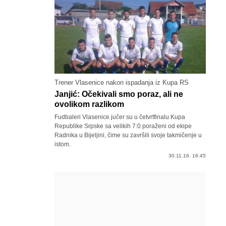
Trener Vlasenice nakon ispadanja iz Kupa RS
Janjić: Očekivali smo poraz, ali ne
ovolikom razlikom
Fudbaleri Vlasenice jučer su u četvrtfinalu Kupa
Republike Srpske sa velikih 7:0 poraženi od ekipe
Radnika u Bijeljini, čime su završili svoje takmičenje u
istom.
30.11.16. 16:45