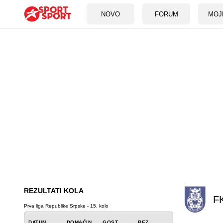
NOVO
FORUM
MOJ
REZULTATI KOLA
F
Prva liga Republike Srpske - 15. kolo
DATUM
DOMAĆIN
GOST
REZ