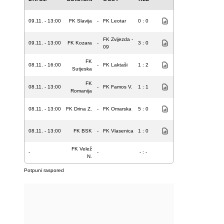
09.11. - 13:00
FK Slavija
-
FK Leotar
0 : 0
FK Zvijezda -
09.11. - 13:00
FK Kozara
-
3 : 0
09
FK
08.11. - 16:00
-
FK Laktaši
1 : 2
Sutjeska
FK
08.11. - 13:00
-
FK Famos V.
1 : 1
Romanija
08.11. - 13:00
FK Drina Z.
-
FK Omarska
5 : 0
08.11. - 13:00
FK BSK
-
FK Vlasenica
1 : 0
FK Velež
-
-
- : -
N.
Potpuni raspored