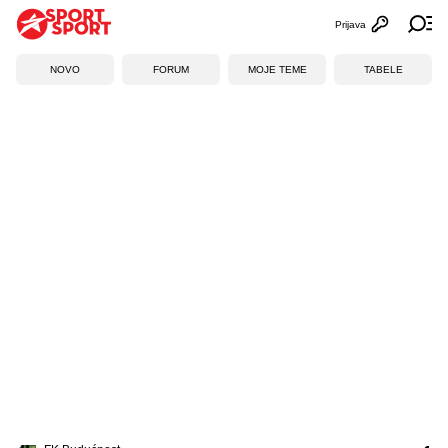
Prijava
Otvori profi
Ot
NOVO
FORUM
MOJE TEME
TABELE