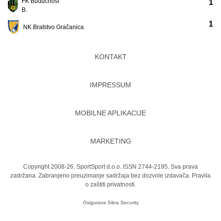
FK Budućnost
1
B.
1
NK Bratstvo Gračanica
KONTAKT
IMPRESSUM
MOBILNE APLIKACIJE
MARKETING
Copyright 2008-26. SportSport d.o.o. ISSN 2744-2195. Sva prava
zadržana. Zabranjeno preuzimanje sadržaja bez dozvole izdavača.
Pravila
o zaštiti privatnosti.
Osigurava
Sikra Security