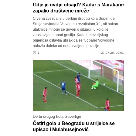
Gdje je ovdje ofsajd? Kadar s Marakane
zapalio društvene mreže
Crvena zvezda je u derbiju drugog kola Superlige
Srbije savladala Vojvodinu rezultatom 3:1, ali nakon
utakmice mnogo se govori o situaciji u kojoj je
zaustavljen napad gostiju. Kadar televizijskog
prijenosa ostavlja utisak da se fudbaler Vojvodine
nalazio daleko od nedozvoljene pozicije.
1
27.07.26. 09:01
Derbi drugog kola Superlige
Četiri gola u Beogradu u strijelce se
upisao i Mulahusejnović