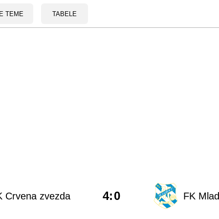
E TEME
TABELE
4
:
0
K Crvena zvezda
FK Mlad