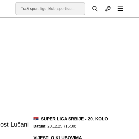
Otvori profil
Pretraga
Otvori
SUPER LIGA SRBIJE - 20. KOLO
ost Lučani
Datum:
20.12.25. (15:30)
VIJESTI O KLUBOVIMA