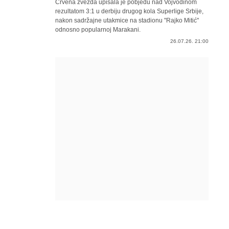
Crvena zvezda upisala je pobjedu nad Vojvodinom
rezultatom 3:1 u derbiju drugog kola Superlige Srbije,
nakon sadržajne utakmice na stadionu "Rajko Mitić"
odnosno popularnoj Marakani.
26.07.26. 21:00