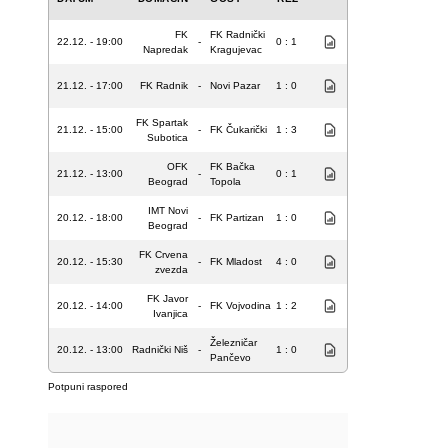
FK
FK Radnički
22.12. - 19:00
-
0 : 1
Napredak
Kragujevac
21.12. - 17:00
FK Radnik
-
Novi Pazar
1 : 0
FK Spartak
21.12. - 15:00
-
FK Čukarički
1 : 3
Subotica
OFK
FK Bačka
21.12. - 13:00
-
0 : 1
Beograd
Topola
IMT Novi
20.12. - 18:00
-
FK Partizan
1 : 0
Beograd
FK Crvena
20.12. - 15:30
-
FK Mladost
4 : 0
zvezda
FK Javor
20.12. - 14:00
-
FK Vojvodina
1 : 2
Ivanjica
Železničar
20.12. - 13:00
Radnički Niš
-
1 : 0
Pančevo
Potpuni raspored