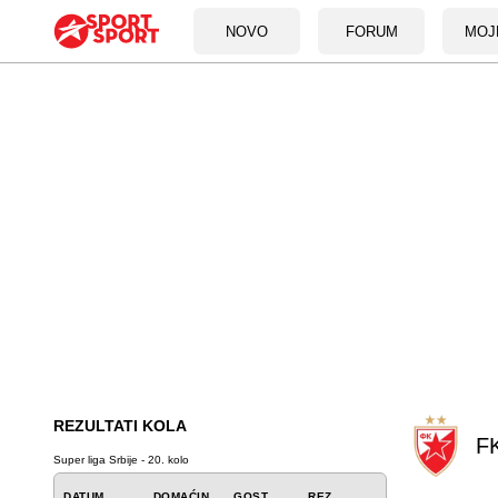
NOVO
FORUM
MOJ
REZULTATI KOLA
F
Super liga Srbije - 20. kolo
DATUM
DOMAĆIN
GOST
REZ