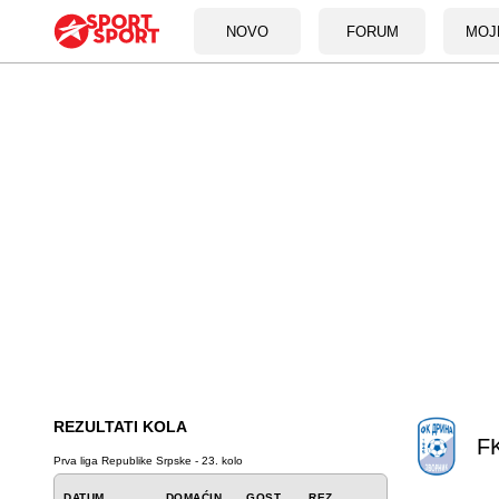
NOVO
FORUM
MOJ
REZULTATI KOLA
FK
Prva liga Republike Srpske - 23. kolo
DATUM
DOMAĆIN
GOST
REZ