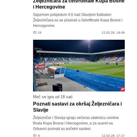
Željezničara za četvrtfinale Kupa Bosne
i Hercegovine
Sigurnom pobjedom 4:0 nad Slavijom fudbaleri
Željezničara su se plasirali u četvrtfinale Kupa Bosne i
Hercegovine.
24
12.02.26. 19:49
Meč se igra od 18 sati
Poznati sastavi za okršaj Željezničara i
Slavije
Željezničar i Slavija igraju večeras utakmicu osmine
finala Kupa Bosne i Hercegovine, a za susret na
Grbavici poznati su početni sastavi.
9
12.02.26. 17:17