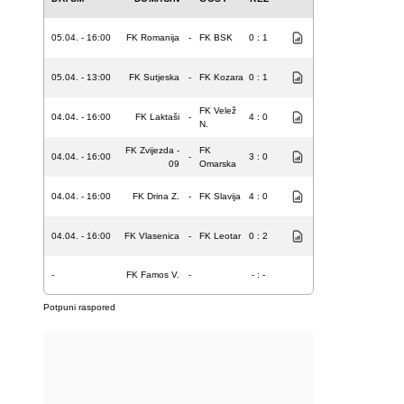
05.04. - 16:00
FK Romanija
-
FK BSK
0 : 1
05.04. - 13:00
FK Sutjeska
-
FK Kozara
0 : 1
FK Velež
04.04. - 16:00
FK Laktaši
-
4 : 0
N.
FK Zvijezda -
FK
04.04. - 16:00
-
3 : 0
09
Omarska
04.04. - 16:00
FK Drina Z.
-
FK Slavija
4 : 0
04.04. - 16:00
FK Vlasenica
-
FK Leotar
0 : 2
-
FK Famos V.
-
- : -
Potpuni raspored