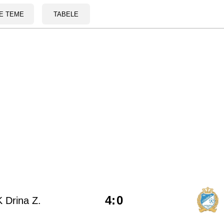
E TEME
TABELE
4
:
0
 Drina Z.