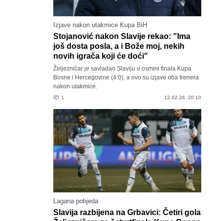
Izjave nakon utakmice Kupa BiH
Stojanović nakon Slavije rekao: "Ima
još dosta posla, a i Bože moj, nekih
novih igrača koji će doći"
Željezničar je savladao Slaviju u osmini finala Kupa
Bosne i Hercegovine (4:0), a ovo su izjave oba trenera
nakon utakmice.
1
12.02.26. 20:10
Lagana pobjeda
Slavija razbijena na Grbavici: Četiri gola