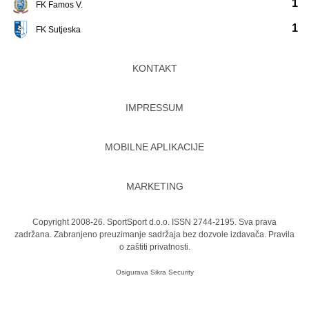
1
FK Famos V.
1
FK Sutjeska
KONTAKT
IMPRESSUM
MOBILNE APLIKACIJE
MARKETING
Copyright 2008-26. SportSport d.o.o. ISSN 2744-2195. Sva prava
zadržana. Zabranjeno preuzimanje sadržaja bez dozvole izdavača.
Pravila
o zaštiti privatnosti.
Osigurava
Sikra Security