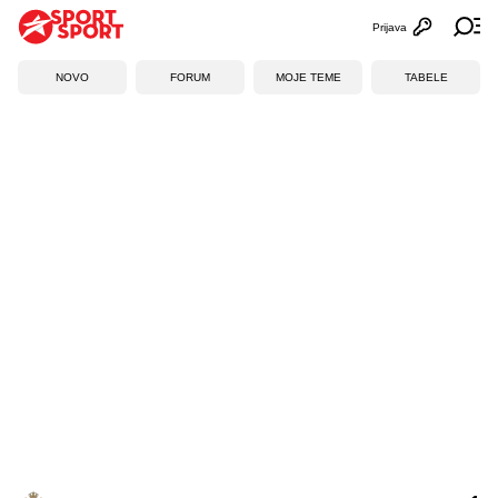
Prijava
Otvori profi
Ot
NOVO
FORUM
MOJE TEME
TABELE