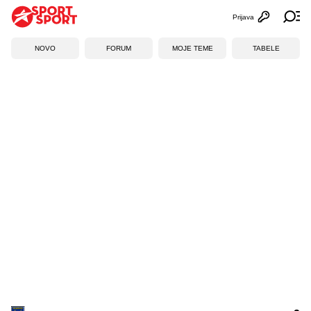
Prijava
Otvori profi
Ot
NOVO
FORUM
MOJE TEME
TABELE