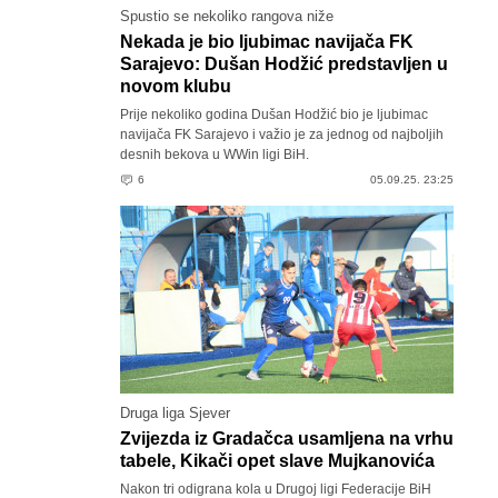
Spustio se nekoliko rangova niže
Nekada je bio ljubimac navijača FK
Sarajevo: Dušan Hodžić predstavljen u
novom klubu
Prije nekoliko godina Dušan Hodžić bio je ljubimac
navijača FK Sarajevo i važio je za jednog od najboljih
desnih bekova u WWin ligi BiH.
6
05.09.25. 23:25
Druga liga Sjever
Zvijezda iz Gradačca usamljena na vrhu
tabele, Kikači opet slave Mujkanovića
Nakon tri odigrana kola u Drugoj ligi Federacije BiH