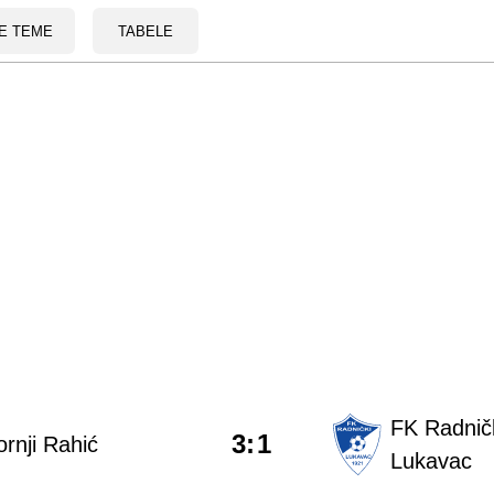
E TEME
TABELE
FK Radnič
3
:
1
rnji Rahić
Lukavac