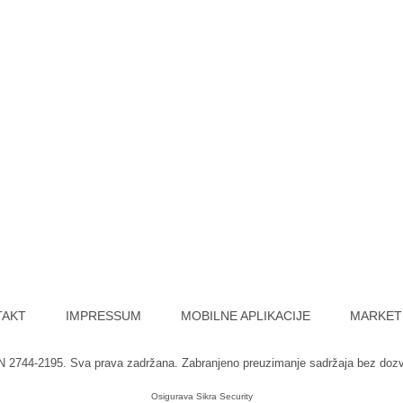
TAKT
IMPRESSUM
MOBILNE APLIKACIJE
MARKET
SN 2744-2195. Sva prava zadržana. Zabranjeno preuzimanje sadržaja bez doz
Osigurava
Sikra Security