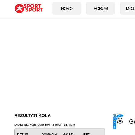
NOVO
FORUM
MOJ
REZULTATI KOLA
Go
Druga liga Federacije BiH - Sjever - 13. kolo
DATUM
DOMAĆIN
GOST
REZ