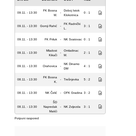
FK Bosna
Doboj Istok
09.11. - 13:30
-
0 : 1
M.
Klokotnica
FK Radnički
09.11. - 13:30
Gornji Rahić
-
3 : 1
L.
09.11. - 13:30
FK Priluk
-
NK Svatovac
0 : 1
Mladost
Omladinac
09.11. - 13:30
-
2 : 1
Kikači
M.
NK Dinamo
09.11. - 13:30
Orahovica
-
4 : 1
DM
FK Bosna
08.11. - 13:30
-
Trešnjevka
5 : 2
K.
08.11. - 13:30
NK Čelić
-
OFK Gradina
3 : 2
ŠD
08.11. - 13:30
Napredak
-
NK Zvijezda
3 : 1
Matići
Potpuni raspored