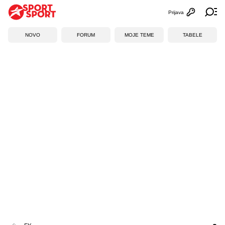
Prijava
Otvori profi
Ot
NOVO
FORUM
MOJE TEME
TABELE