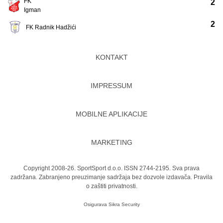
FK
2
Igman
2
FK Radnik Hadžići
KONTAKT
IMPRESSUM
MOBILNE APLIKACIJE
MARKETING
Copyright 2008-26. SportSport d.o.o. ISSN 2744-2195. Sva prava
zadržana. Zabranjeno preuzimanje sadržaja bez dozvole izdavača.
Pravila
o zaštiti privatnosti.
Osigurava
Sikra Security