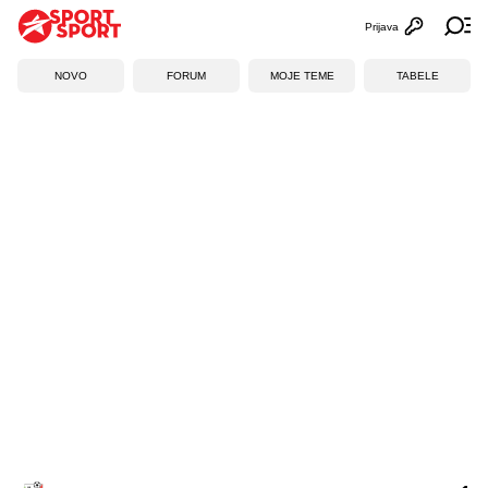
Prijava
Otvori profi
Ot
NOVO
FORUM
MOJE TEME
TABELE