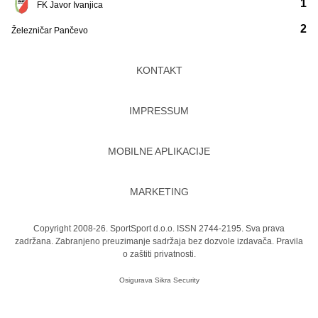
1
FK Javor Ivanjica
2
Železničar Pančevo
KONTAKT
IMPRESSUM
MOBILNE APLIKACIJE
MARKETING
Copyright 2008-26. SportSport d.o.o. ISSN 2744-2195. Sva prava
zadržana. Zabranjeno preuzimanje sadržaja bez dozvole izdavača.
Pravila
o zaštiti privatnosti.
Osigurava
Sikra Security