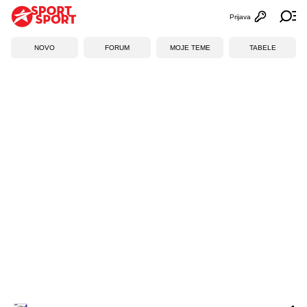
Prijava
Otvori profi
Ot
NOVO
FORUM
MOJE TEME
TABELE