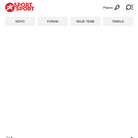
Prijava
Otvori profi
Ot
NOVO
FORUM
MOJE TEME
TABELE