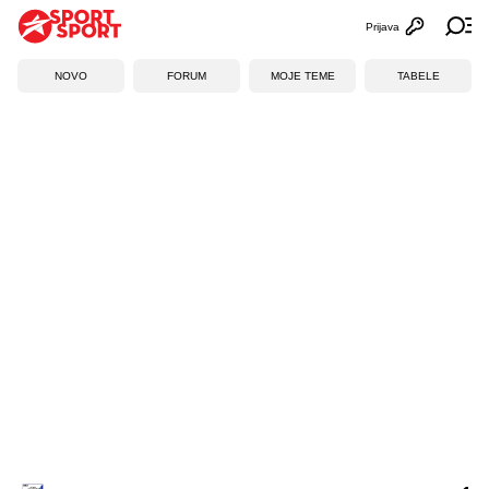
Prijava
Otvori profi
Ot
NOVO
FORUM
MOJE TEME
TABELE