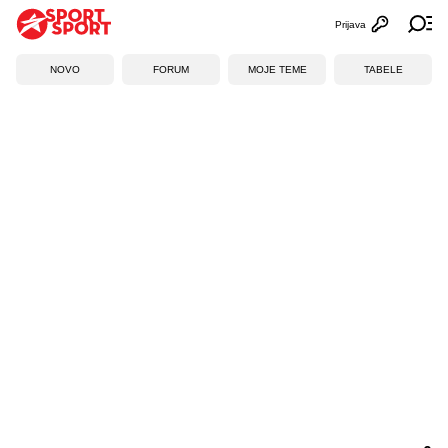
Prijava
Otvori profi
Ot
NOVO
FORUM
MOJE TEME
TABELE