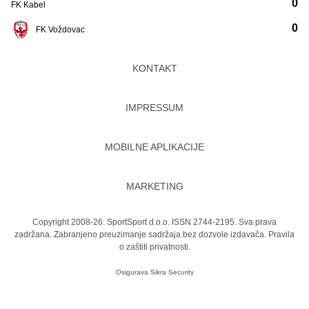
0
FK Kabel
0
FK Voždovac
KONTAKT
IMPRESSUM
MOBILNE APLIKACIJE
MARKETING
Copyright 2008-26. SportSport d.o.o. ISSN 2744-2195. Sva prava
zadržana. Zabranjeno preuzimanje sadržaja bez dozvole izdavača.
Pravila
o zaštiti privatnosti.
Osigurava
Sikra Security