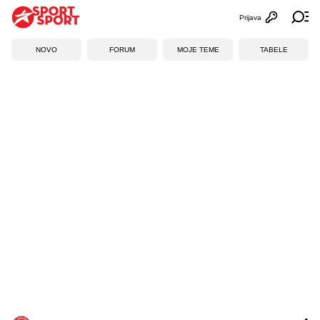
Prijava
Otvori profi
Ot
NOVO
FORUM
MOJE TEME
TABELE