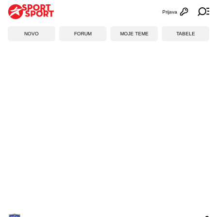
Prijava
Otvori profi
Ot
NOVO
FORUM
MOJE TEME
TABELE