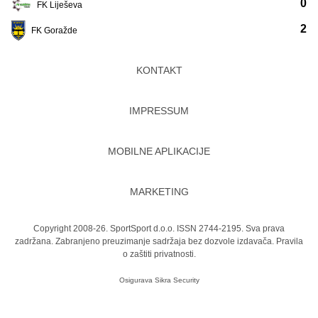
0
FK Liješeva
2
FK Goražde
KONTAKT
IMPRESSUM
MOBILNE APLIKACIJE
MARKETING
Copyright 2008-26. SportSport d.o.o. ISSN 2744-2195. Sva prava
zadržana. Zabranjeno preuzimanje sadržaja bez dozvole izdavača.
Pravila
o zaštiti privatnosti.
Osigurava
Sikra Security