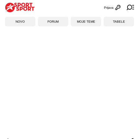
Prijava
Otvori profi
Ot
NOVO
FORUM
MOJE TEME
TABELE