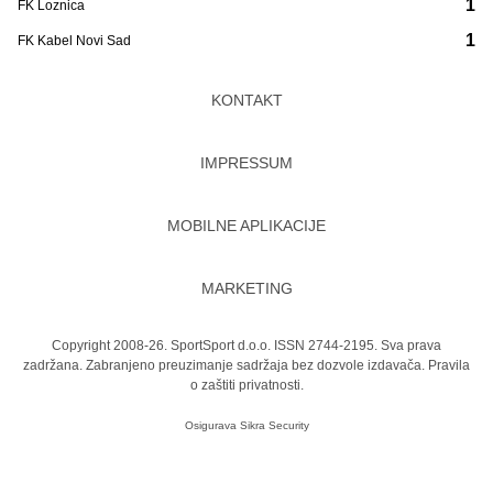
1
FK Loznica
1
FK Kabel Novi Sad
KONTAKT
IMPRESSUM
MOBILNE APLIKACIJE
MARKETING
Copyright 2008-26. SportSport d.o.o. ISSN 2744-2195. Sva prava
zadržana. Zabranjeno preuzimanje sadržaja bez dozvole izdavača.
Pravila
o zaštiti privatnosti.
Osigurava
Sikra Security