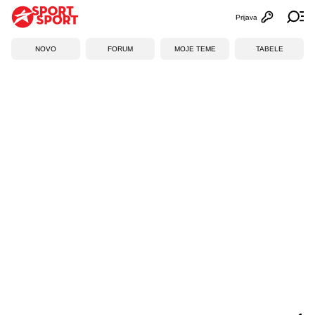
Prijava
Otvori profi
Ot
NOVO
FORUM
MOJE TEME
TABELE