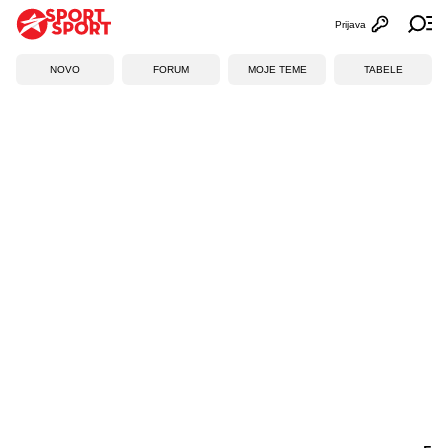
Prijava
Otvori profi
Ot
NOVO
FORUM
MOJE TEME
TABELE