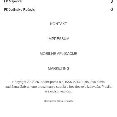
3
FK Majevica
0
FK Jedinstvo Ročević
KONTAKT
IMPRESSUM
MOBILNE APLIKACIJE
MARKETING
Copyright 2008-26. SportSport d.o.o. ISSN 2744-2195. Sva prava
zadržana. Zabranjeno preuzimanje sadržaja bez dozvole izdavača.
Pravila
o zaštiti privatnosti.
Osigurava
Sikra Security