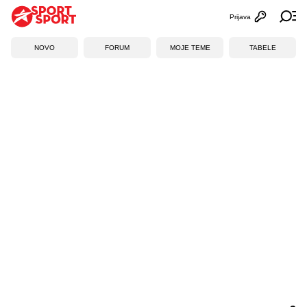
Prijava
Otvori profi
Ot
NOVO
FORUM
MOJE TEME
TABELE