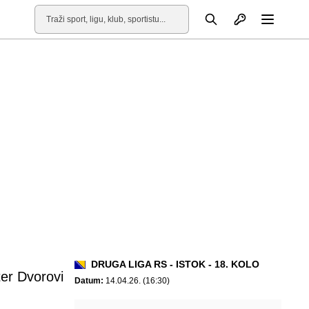
Otvori profil
Pretraga
Otvori
DRUGA LIGA RS - ISTOK - 18. KOLO
ter Dvorovi
Datum:
14.04.26. (16:30)