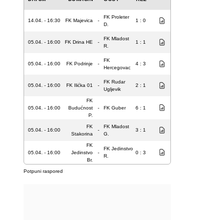
FK Proleter
14.04. - 16:30
FK Majevica
-
1 : 0
D.
FK Mladost
05.04. - 16:00
FK Drina HE
-
1 : 1
R.
FK
05.04. - 16:00
FK Podrinje
-
4 : 3
Hercegovac
FK Rudar
05.04. - 16:00
FK Ilićka 01
-
2 : 1
Ugljevik
FK
05.04. - 16:00
Budućnost
-
FK Guber
6 : 1
P.
FK
FK Mladost
05.04. - 16:00
-
3 : 1
Stakorina
G.
FK
FK Jedinstvo
05.04. - 16:00
Jedinstvo
-
0 : 3
R.
Br.
Potpuni raspored