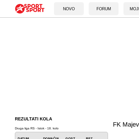
NOVO
FORUM
MOJ
REZULTATI KOLA
FK Majev
Druga liga RS - Istok - 18. kolo
DATUM
DOMAĆIN
GOST
REZ