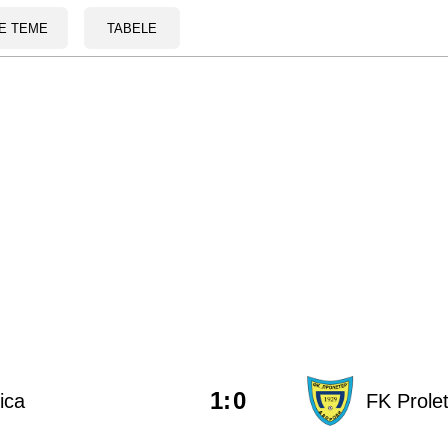
E TEME
TABELE
1
:
0
ica
FK Prole