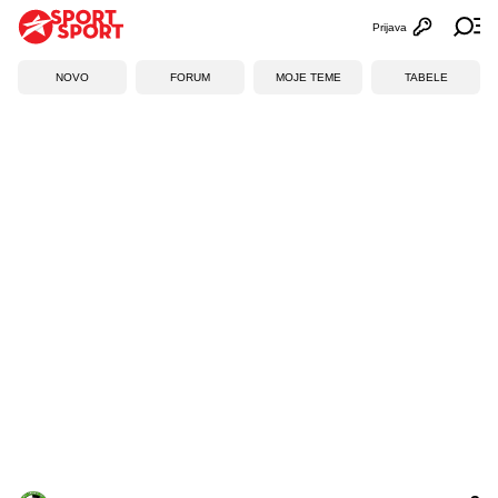
Prijava
Otvori profi
Ot
NOVO
FORUM
MOJE TEME
TABELE