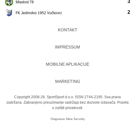
3
Mladost 78
2
FK Jedinstvo 1952 Vučkovci
KONTAKT
IMPRESSUM
MOBILNE APLIKACIJE
MARKETING
Copyright 2008-26. SportSport d.o.o. ISSN 2744-2195. Sva prava
zadržana. Zabranjeno preuzimanje sadržaja bez dozvole izdavača.
Pravila
o zaštiti privatnosti.
Osigurava
Sikra Security