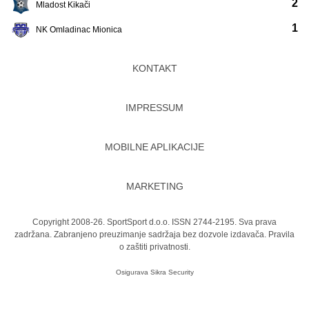
2
Mladost Kikači
1
NK Omladinac Mionica
KONTAKT
IMPRESSUM
MOBILNE APLIKACIJE
MARKETING
Copyright 2008-26. SportSport d.o.o. ISSN 2744-2195. Sva prava
zadržana. Zabranjeno preuzimanje sadržaja bez dozvole izdavača.
Pravila
o zaštiti privatnosti.
Osigurava
Sikra Security