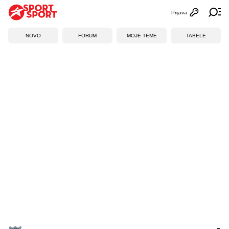
Prijava
Otvori profi
Ot
NOVO
FORUM
MOJE TEME
TABELE