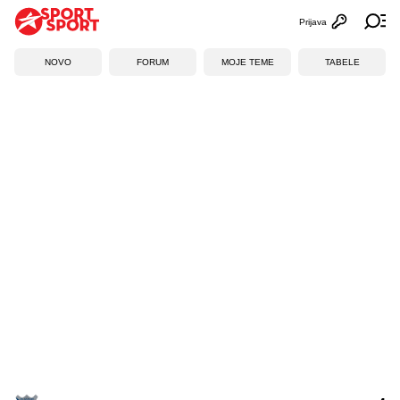
Prijava
Otvori profi
Ot
NOVO
FORUM
MOJE TEME
TABELE