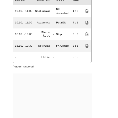
NK
19.10. - 14:00
Saobraćajac
-
4 : 3
Jedinstvo I.
19.10. - 11:00
Academica
-
Pofalićki
7 : 1
Mladost
18.10. - 16:00
-
Stup
3 : 3
Župča
18.10. - 10:30
Novi Grad
-
FK Olimpik
2 : 3
-
FK Hrid
-
- : -
Potpuni raspored