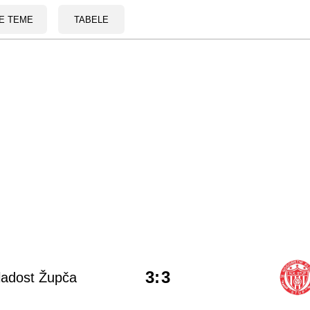
E TEME
TABELE
3
:
3
ladost Župča