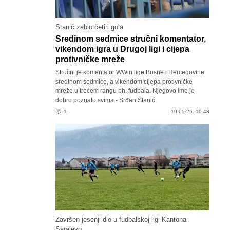
Stanić zabio četiri gola
Sredinom sedmice stručni komentator,
vikendom igra u Drugoj ligi i cijepa
protivničke mreže
Stručni je komentator WWin lige Bosne i Hercegovine
sredinom sedmice, a vikendom cijepa protivničke
mreže u trećem rangu bh. fudbala. Njegovo ime je
dobro poznato svima - Srđan Stanić.
1
19.05.25. 10:48
Završen jesenji dio u fudbalskoj ligi Kantona
Sarajevo