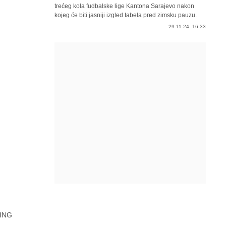
trećeg kola fudbalske lige Kantona Sarajevo nakon
kojeg će biti jasniji izgled tabela pred zimsku pauzu.
29.11.24. 16:33
ING