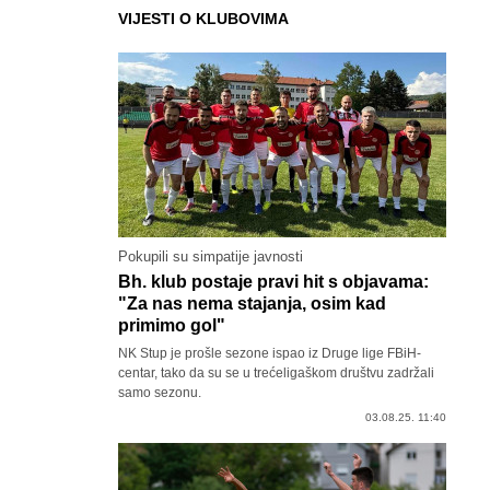
VIJESTI O KLUBOVIMA
Pokupili su simpatije javnosti
Bh. klub postaje pravi hit s objavama:
"Za nas nema stajanja, osim kad
primimo gol"
NK Stup je prošle sezone ispao iz Druge lige FBiH-
centar, tako da su se u trećeligaškom društvu zadržali
samo sezonu.
03.08.25. 11:40