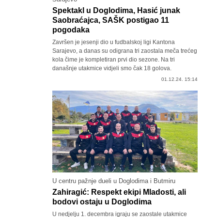
Spektakl u Doglodima, Hasić junak
Saobraćajca, SAŠK postigao 11
pogodaka
Završen je jesenji dio u fudbalskoj ligi Kantona
Sarajevo, a danas su odigrana tri zaostala meča trećeg
kola čime je kompletiran prvi dio sezone. Na tri
današnje utakmice vidjeli smo čak 18 golova.
01.12.24. 15:14
U centru pažnje dueli u Doglodima i Butmiru
Zahiragić: Respekt ekipi Mladosti, ali
bodovi ostaju u Doglodima
U nedjelju 1. decembra igraju se zaostale utakmice