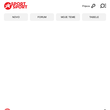
Prijava
Otvori profi
Ot
NOVO
FORUM
MOJE TEME
TABELE