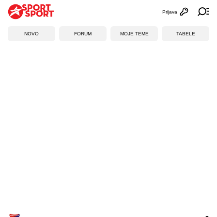
Prijava
Otvori profi
Ot
NOVO
FORUM
MOJE TEME
TABELE